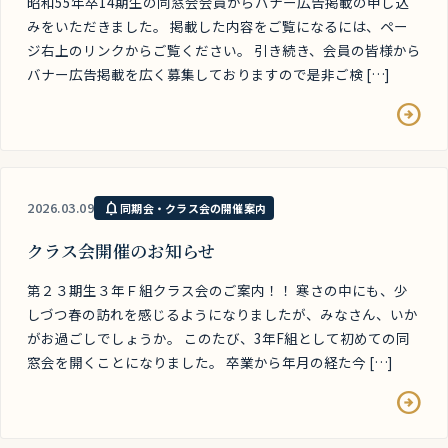
昭和55年卒14期生の同窓会会員からバナー広告掲載の申し込
みをいただきました。 掲載した内容をご覧になるには、ペー
ジ右上のリンクからご覧ください。 引き続き、会員の皆様から
バナー広告掲載を広く募集しておりますので是非ご検 […]
arrow_circle_right
notifications
2026.03.09
同期会・クラス会の開催案内
クラス会開催のお知らせ
第２３期生３年Ｆ組クラス会のご案内！！ 寒さの中にも、少
しづつ春の訪れを感じるようになりましたが、みなさん、いか
がお過ごしでしょうか。 このたび、3年F組として初めての同
窓会を開くことになりました。 卒業から年月の経た今 […]
arrow_circle_right