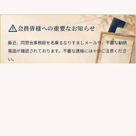
warning
会員皆様への重要なお知らせ
最近、同窓会事務局を名乗るなりすましメールや、不審な勧誘
電話が確認されております。不審な連絡には十分ご注意くださ
い。
→
詳細を確認
協賛広告掲載
arrow_circle_right
のお願い