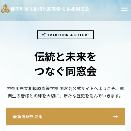
menu
神奈川県立相模原高等学校 県相同窓会
auto_awesome
TRADITION & FUTURE
伝統と未来を
つなぐ同窓会
神奈川県立相模原高等学校 同窓会公式サイトへようこそ。卒
業生の皆様との絆を大切に、新たな歴史を刻んでいきます。
→
最新情報を見る