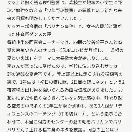
する」と熱く語る佐相監督は、高校生が地域の小学生に野
球と勉強を教える「少年野球教室」の開催という新たな未
来の目標も明かしてくださいました 。
サッカー部合宿の「バリカン事件」と、女子応援部と繋が
った体育祭ダンスの罠
番組後半の同窓会コーナーでは、29期の染谷公平さんと33
期の南篤史さんのサッカー部OBコンビが登場し、「県相の
夏といえば」をテーマに大暴露大会が始まりました 。
南さんが真っ先に挙げたのは、学校に泊まり込むサッカー
部の過酷な夏合宿です 。陸上部以上に走らされる猛練習の
裏で、1年生は「初日の夜に歌、2日目の夜にネタ」という2
夜連続の出し物を強いられる過酷な伝統がありました 。お
互いにまだ仲良くなりきれていない緊迫感の中、静まり返
る空気の中で多くの1年生が滑り倒す中、ある3人組が「デ
ィフェンスのコーチング（中を切れ！）」という指示に合
わせて、本当に相方のセンターの髪の毛をバリカンでバリ
バリと刈り上げる捨て身のネタを披露 。同意の上とはい