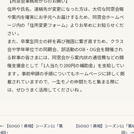
【同窓会事務局からのお願い】
住所や氏名、連絡先が変更になった方は、大切な同窓会報
や案内を確実にお手元へお届けするため、同窓会ホームペ
ージ内の「住所変更フォーム」よりお早めにお知らせくだ
さい 。
また、卒業生同士の絆を再び強固に繋ぎ直すため、クラス
会や学年単位での同期会、部活動のOB・OG会を開催され
る幹事の皆さまには、同窓会から案内状の通信費などの開
催支援金として「1人当たり200円の補助金」を支給してい
ます 。事前申請の手順についてもホームページに詳しく掲
載されていますので、一生モノの仲間たちと集まる際に
は、ぜひうまく活用してくださいね 。
← 【GOGO！県相】シーズン11「第
【GOGO！県相】シーズン11「第6
4回」
回」 →