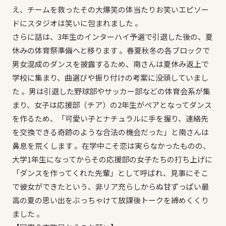
え、チームを救ったその大爆笑の体当たりお笑いエピソー
ドにスタジオは笑いに包まれました 。
さらに話は、3年生のインターハイ予選で引退した後の、夏
休みの体育祭準備へと移ります 。春夏秋冬の各ブロックで
男女混成のダンスを披露するため、南さんは夏休み返上で
学校に集まり、曲選びや振り付けの考案に没頭していまし
た 。男は引退した野球部やサッカー部などの体育会系が集
まり、女子は応援部（チア）の2年生がペアとなってダンス
を作るため、「可愛い子とナチュラルに手を握り、連絡先
を交換できる奇跡のような合法の機会だった」と南さんは
鼻息を荒くします 。在学中こそ恋は実らなかったものの、
大学1年生になってからその応援部の女子たちの打ち上げに
「ダンスを作ってくれた先輩」として呼ばれ、見事にそこ
で彼女ができたという、非リア充らしからぬ甘ずっぱい最
高の夏の思い出をぶっちゃけて放課後トークを締めくくり
ました 。