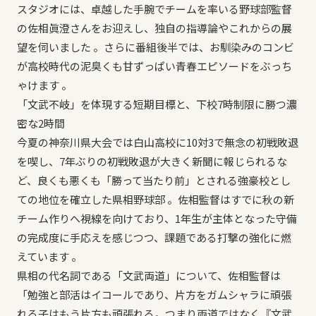
スタジオには、卓越した手腕でチームを率いる野球部監督
の佐相眞澄さんをお迎えし、独自の指導論やこれからの展
望を伺いました 。さらに番組後半では、お馴染みのコンビ
が高校時代の泥臭くも甘ずっぱい青春エピソードをぶっち
ゃけます 。
「文武不岐」を体現する短期目標と、下校7時制限に勝つ濃
密な2時間
今夏の神奈川県大会では白山高校に10対3で無念の初戦敗退
を喫し、7年ぶりの初戦敗退が大きく新聞に報じられるな
ど、良くも悪くも「勝って当たり前」とされる強豪校とし
ての地位を確立した県相野球部 。佐相監督はすでに秋の新
チーム作りへ視線を向けており、1年生が主体となった守備
の完成度に手応えを感じつつ、課題である打撃の強化に燃
えています 。
県相の代名詞である「文武両道」について、佐相監督は
「勉強と部活はイコールであり、片方をガムシャラに頑張
れる子はもう片方も頑張れる。つまり両道ではなく『文武