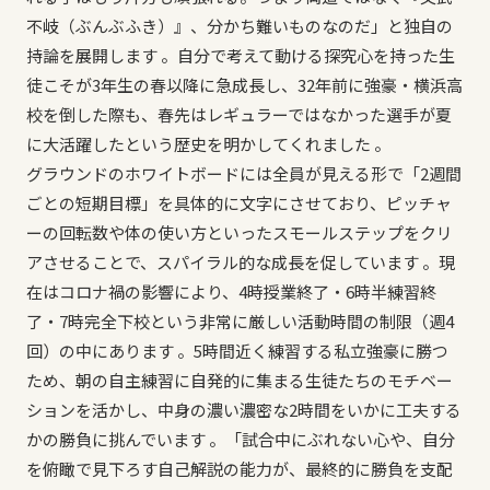
不岐（ぶんぶふき）』、分かち難いものなのだ」と独自の
持論を展開します 。自分で考えて動ける探究心を持った生
徒こそが3年生の春以降に急成長し、32年前に強豪・横浜高
校を倒した際も、春先はレギュラーではなかった選手が夏
に大活躍したという歴史を明かしてくれました 。
グラウンドのホワイトボードには全員が見える形で「2週間
ごとの短期目標」を具体的に文字にさせており、ピッチャ
ーの回転数や体の使い方といったスモールステップをクリ
アさせることで、スパイラル的な成長を促しています 。現
在はコロナ禍の影響により、4時授業終了・6時半練習終
了・7時完全下校という非常に厳しい活動時間の制限（週4
回）の中にあります 。5時間近く練習する私立強豪に勝つ
ため、朝の自主練習に自発的に集まる生徒たちのモチベー
ションを活かし、中身の濃い濃密な2時間をいかに工夫する
かの勝負に挑んでいます 。「試合中にぶれない心や、自分
を俯瞰で見下ろす自己解説の能力が、最終的に勝負を支配