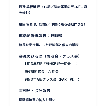
渡邊 美智留 氏（12期／臨床薬学のデコボコ道
を歩む）
福田 智彰 氏（19期／印象に残る番組作りを）
部活動近況報告：野球部
旋風を巻き起こした野球部と個人の活躍
会員のひろば（同期会・クラス会）
1期 3年E組「好機高齢一期会」：
第6期同窓会「六期会」：
9期 3年A組クラス会（PART VI）：
事務局・会計報告
活動維持費の納入お願い