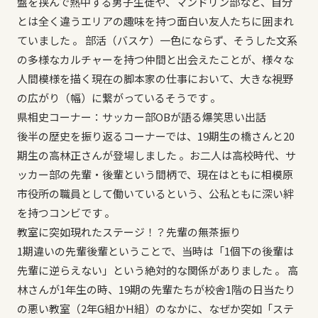
盤を挟んで熱中する男子生徒や、マンドリン部など、自分
とは全く違うエリアの趣味を持つ面白い友人たちに囲まれ
ていました 。 部活（バスケ）一色にならず、そうした文系
の多様なカルチャーを持つ仲間と出会えたことが、様々な
人間模様を描く現在の脚本家の仕事において、大きな視野
の広がり（幅）に繋がっているそうです 。
県相史コーナー：サッカー部OBが語る爆笑思い出話
後半の歴史を振り返るコーナーでは、19期生の橋さんと20
期生の高林正さんが登場しました 。お二人は高校時代、サ
ッカー部の先輩・後輩という間柄で、現在はともに相模原
市役所の職員として働いているという、公私ともに深い絆
を持つコンビです 。
教室に突如現れたステージ！？先輩の無茶振り
1期違いの先輩後輩ということで、当時は「1個下の後輩は
先輩に逆らえない」という絶対的な関係がありました 。 高
林さんが1年生の時、19期の先輩たちが校舎1階の日当たり
の悪い教室（2年G組かH組）のなかに、なぜか突如「ステ