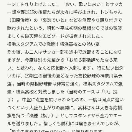
ージ」を作り上げました 。「おい、歌いに来い」とサッカ
ー部や野球部の後輩たちが次々に呼び出され、トシちゃん
（田原俊彦）の『哀愁でいと』などを無理やり踊り付きで
歌わされたという、昭和〜平成初期の県相ならではの微笑
ましくも破天荒なエピソードが披露されました 。
横浜スタジアムでの激闘！横浜高校との熱い夏
その後、お二人はサッカー部を途中で退部することになり
ますが、今度は別の先輩から「お前ら部活辞めたなら来
い」と誘われ、なんと応援部へ入部します 。 特に思い出深
いのは、19期生の最後の夏となった高校野球の神奈川県予
選 。当時の県相野球部は非常に強く、横浜スタジアムで強
豪・横浜高校と対戦しました（当時のエースは「い」投
手） 。 中盤に点差を広げられたものの、一度は同点に追い
つくという大盛り上がりの展開に、高林さんは大きな応援
旗を持つ「機種（旗手）」としてスタンドから全力でエー
ルを送りました 。惜しくも勝利には届きませんでしたが、
「最高の青春の1ページだった」と振り返ります 。