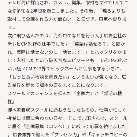
テレビ局に採用され、カメラ、編集、取材をすべて1人でこ
なす多忙な2年間を過ごしました 。その後、「喋るよりも
取材して企画を作る方が面白い」と気づき、東京へ戻りま
す 。
次に飛び込んだのは、海外ロケなどを行う大手広告会社の
テレビCM制作の仕事でした 。「英語は話せる？」と聞か
れ、実際は話せないのに「話せます！」とハッタリをかま
して入社したという破天荒なエピソードも 。15秒や30秒と
いう短いCMの世界でビッグネームと仕事をするうちに、
「もっと長い物語を書きたい」という思いが強くなり、広
告業界を辞めて脚本の道を志すことになります 。
スクールでのチャンスを掴んだ「企画力」と「部活の根
性」
脚本家養成スクールに通おうとしたものの、仕事が忙しく
授業には間に合わない日々 。そこで吉田さんは、スクール
に届く「企画募集（コンペ）」に絞って応募を続けました
。 広告業界で鍛えた「プレゼン力」や「キャッチコピーの