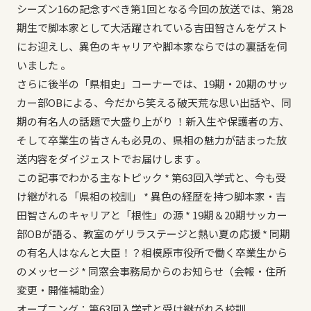
シーズン16の記念すべき第1回となる今回の放送では、第28
期生で脚本家として大活躍されている吉田智さんをゲスト
にお迎えし、異色のキャリアや脚本家ならではの裏話を伺
いました 。
さらに後半の「県相史」コーナーでは、19期・20期のサッ
カー部OBによる、今だから笑える破天荒な思い出話や、同
期の有名人の話題で大盛り上がり ！新入生や保護者の方、
そして卒業生の皆さんも必見の、県相の魅力が詰まった放
送内容をダイジェストでお届けします 。
この記事でわかる主なトピック * 第63回入学式と、今も受
け継がれる「県相の校訓」 * 異色の経歴を持つ脚本家・吉
田智さんのキャリアと「根性」の源 * 19期＆20期サッカー
部OBが語る、教室のゲリラステージと熱い夏の応援 * 同期
の有名人はなんと大臣！？相模原市役所で働く卒業生から
のメッセージ * 同窓会事務局からのお知らせ（会報・住所
変更・開催補助金）
オープニング：第63回入学式と受け継がれる校訓