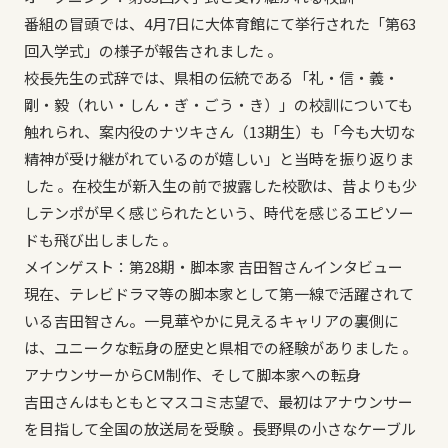
番組の冒頭では、4月7日に大体育館にて挙行された「第63
回入学式」の様子が報告されました 。
校長先生の式辞では、県相の伝統である「礼・信・義・
剛・毅（れい・しん・ぎ・ごう・き）」の校訓についても
触れられ、案内役のナツキさん（13期生）も「今も大切な
精神が受け継がれているのが嬉しい」と当時を振り返りま
した 。在校生が新入生の前で披露した校歌は、昔よりも少
しテンポが早く感じられたという、時代を感じるエピソー
ドも飛び出しました 。
メインゲスト：第28期・脚本家 吉田智さんインタビュー
現在、テレビドラマ等の脚本家として第一線で活躍されて
いる吉田智さん。一見華やかに見えるキャリアの裏側に
は、ユニークな転身の歴史と県相での経験がありました 。
アナウンサーからCM制作、そして脚本家への転身
吉田さんはもともとマスコミ志望で、最初はアナウンサー
を目指して全国の放送局を受験 。長野県の小さなケーブル