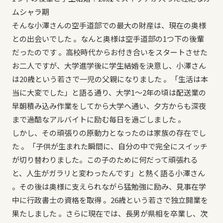
ムシャラ期
そんな小澤さんの空手道部での最大の財産は、現在の奥様
との出会いでした 。なんと奥様は空手道部の1つ下の後輩
だったのです 。高校時代からお付き合いをスタートさせた
お二人ですが、大学進学後に学生結婚を決意し、小澤さん
は20歳という若さで一児の父親になりました 。「生活は本
当に大変でした」と語る通り、大学1〜2年の頃は配送業の
早朝積み込み作業をしてから大学へ通い、夕方からも深夜
まで過酷なアルバイトに励む毎日を過ごしました 。
しかし、その頑張りの原動力となったのは家族の存在でし
た 。「子供が生まれた瞬間に、自分の中で完全にスイッチ
が切り替わりました。この子のために何だって頑張れる
と、人生がガラリと変わったんです」と熱く語る小澤さん
。その後は奥様に支えられながら猛勉強に励み、見事在学
中に行政書士の資格を取得 。26歳という若さで独立開業を
果たしました 。さらに現在では、長男が県相を卒業し、次