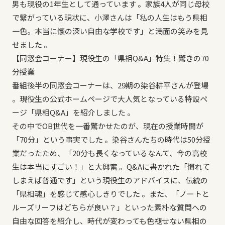
男も現役の1年生として通っています 。家族4人が同じ母校
で繋がっている現状に、小澤さんは「私の人生はもう県相
一色。本当に懐の深い自由な学校です」と満面の笑みを見
せました 。
【同窓会コーナー】現役生の「県相Q&A」特集！驚きの70
分授業
番組後半の同窓会コーナーは、29期の染谷耕平さんが登場
。現役生の公式ホームページで大人気となっている特設ペ
ージ「県相Q&A」を紹介しました 。
その中でOB世代を一番驚かせたのが、現在の授業時間が
「70分」という事実でした 。染谷さんたちの時代は50分授
業だったため、「20分も長くなっているなんて、今の高校
生は本当にすごい！」と大興奮 。Q&Aに書かれた「慣れて
しまえば普通です」という現役生のアドバイスに、伝統の
「県相魂」を感じて感心しきりでした 。また、「ノートと
ルーズリーフはどちらが良い？」といった素朴な質問への
自由な回答を紹介し、時代が変わっても色褪せない県相の