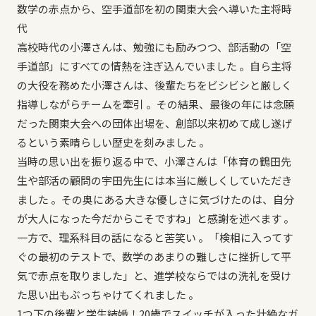
数学の赤点から、空手道部を初の関東大会へ導いた主将時
代
高校時代の小澤さんは、勉強にも励みつつ、部活動の「空
手道部」にすべての情熱を注ぎ込んでいました 。自ら主将
の大役を務めた小澤さんは、後輩たちをビシビシと厳しく
指導しながらチームを牽引 。その結果、最後の年には念願
だった関東大会への団体出場を、創部以来初めて成し遂げ
るという素晴らしい歴史を刻みました 。
当時の思い出を振り返る中で、小澤さんは「体育の鶴田先
生や部活の顧問の宇田先生には本当に厳しくしていただき
ました 。その奥にある大きな優しさに気づけたのは、自分
が大人になった今だからこそですね」と感謝を述べます 。
一方で、理系科目の話になると苦笑い 。「検相に入ってす
ぐの最初のテストで、数学のあまりの難しさに挫折して平
気で赤点を取りました」と、進学校ならではの洗礼を受け
た思い出もぶっちゃけてくれました 。
1つ下の後輩と学生結婚！20歳でスイッチが入った壮絶なガ