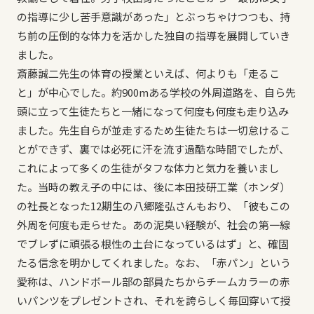
の指導に少し苦手意識があった」とぶっちゃけつつも、持
ち前の圧倒的な体力を活かした独自の指導を展開していき
ました。
斎藤誠二先生の体育の授業といえば、何よりも「走るこ
と」が中心でした。約900mある学校の外周道路を、自ら先
頭に立って生徒たちと一緒になって何度も何度も走り込み
ました。先生自らが並走するため生徒たちは一切怠けるこ
とができず、裏では必死に汗を流す過酷な時間でしたが、
これによって多くの生徒がタフな体力と気力を養いまし
た。当時の教え子の中には、後に本田技研工業（ホンダ）
の社長となった12期生の八郷隆弘さんもおり、「彼もこの
外周を何度も走らせた。あの泥臭い経験が、社会の第一線
でブレずに頑張る根性の土台になっているはず」と、確固
たる信念を明かしてくれました。なお、「赤パン」という
愛称は、ハンドボール部の部員たちからチームカラーの赤
いパンツをプレゼントされ、それを誇らしく毎回穿いて授