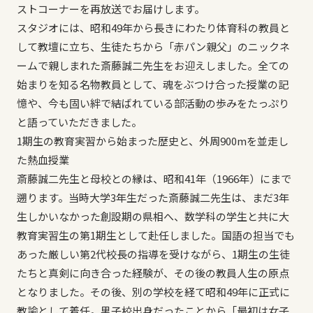
ストコーナーを再放送でお届けします。
スタジオには、昭和49年から長きにわたり体育科の教員と
して教壇に立ち、生徒たちから「赤パン親父」のニックネ
ームで親しまれた斎藤誠二先生をお迎えしました。全ての
始まりを知る名物教員として、魂をぶつけ合った授業の記
憶や、今も固い絆で結ばれている部活動の歩みをたっぷり
と語っていただきました。
1期生の教育実習から始まった歴史と、外周900mを並走し
た熱血授業
斎藤誠二先生と母校との縁は、昭和41年（1966年）にまで
遡ります。当時大学3年生だった斎藤誠二先生は、まだ3年
生しかいなかった創設期の県相へ、数学科の学生と共に大
教育実習生の第1期生として赴任しました。国語の担当でも
あった厳しい第2代校長の指導を受けながら、1期生の生徒
たちと真剣に向き合った経験が、その後の教員人生の原点
となりました。その後、別の学校を経て昭和49年に正式に
教諭として着任。男子校出身だったことから「最初は女子