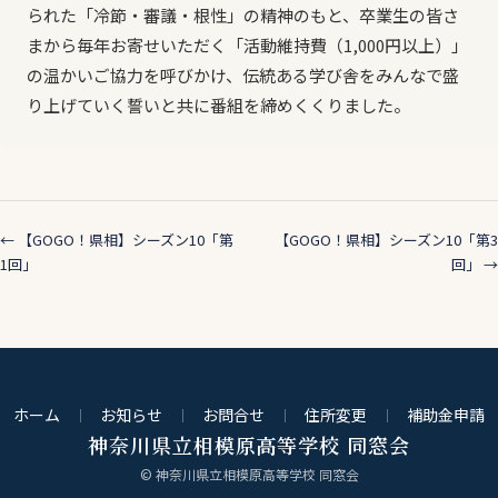
られた「冷節・審議・根性」の精神のもと、卒業生の皆さ
まから毎年お寄せいただく「活動維持費（1,000円以上）」
の温かいご協力を呼びかけ、伝統ある学び舎をみんなで盛
り上げていく誓いと共に番組を締めくくりました。
← 【GOGO！県相】シーズン10「第
【GOGO！県相】シーズン10「第3
1回」
回」 →
ホーム
お知らせ
お問合せ
住所変更
補助金申請
神奈川県立相模原高等学校 同窓会
© 神奈川県立相模原高等学校 同窓会