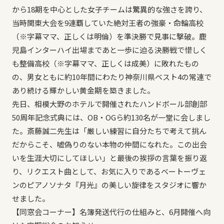
から18期を中心とした女子チームは驚異的な強さを誇り、
当時関東大会を9連覇していた絶対王者の強豪・命輪高校
（※字幕ママ、正しくは明倫）を準決勝で見事に撃破。鹿
児島インターハイ出場まであと一歩に迫る決勝戦で惜しく
も整備高校（※字幕ママ、正しくは成美）に敗れたもの
の、男女ともに約10年間にわたり神奈川県ベスト4の常連で
あり続ける輝かしい黄金期を築きました。
先日、相模大野のホテルで開催されたハンドボール部創部
50周年記念式典には、OB・OGら約130名が一堂に会しまし
た。斎藤誠二先生は「厳しい練習に自分たちで考えて挑ん
だからこそ、嘘偽りのない本物の仲間になれた。この出会
いを生涯大切にしてほしい」と最後の挨拶の言葉を振り返
り、リクエスト曲として、お気に入りであるベートーヴェ
ンのピアノソナタ『月光』の美しい旋律をスタジオに響か
せました。
【同窓会コーナー】名簿発送代行の仕組みと、6月開催へ向