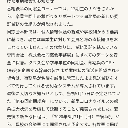
けた定期総会のお知らせ
番組後半の同窓会コーナーでは、13期生のナツきさんか
ら、卒業生同士の繋がりをサポートする事務局の新しい委
託業務の仕組みが解説されました。
同窓会本部では、個人情報保護の観点や学校側からの要請
に基づき、現在は卒業生に対して会員名簿の直接提供をお
こなっていません。その代わりに、業務委託を結んでいる
専門会社「株式会社同窓会事務局」にすべてのデータを安
全に保管。クラス会や学年単位の同期会、部活動のOB・
OG会を企画する幹事の皆さまが案内状の発送を希望される
場合は、事務局が名簿を厳重に管理したまま発送業務をす
べて代行してくれる便利なシステムが導入されています。
最後に大切なお知らせとして、当初5月17日に予定されてい
た「第42回定期総会」について、新型コロナウイルスの感
染拡大状況を考慮して延期することが発表されました。変
更後の新たな日程は、「2020年6月21日（日）午後4時」か
ら、母校の会議室にて開催される予定です。各教室に掲げ