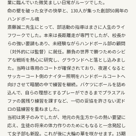
業に臨んでいた微笑ましい日常がルーツでした。
命の壁を破った女子の快挙と、130人が集った創部50周年の
ハンドボール魂
斎藤誠二先生にとって、部活動の指導はまさに人生のライ
フワークでした。本来は長距離走が専門でしたが、校長か
らの強い要請もあり、未経験ながらハンドボール部の顧問
（対外的には監督）に就任。勝負の世界で勝つためのシビ
アな戦術を熱心に研究し、グラウンドへと落とし込みまし
た。当時は専用のコートが確保されており、夜遅くなると
サッカーコート側のナイター照明をハンドボールコートへ
向けさせて暗闇の中で練習を継続。バケツにボールを詰め
込んで、自らの理想とするプレーができるまでプラスアル
ファの居残り練習を課すなど、一切の妥協を許さない泥ド
ロの猛練習を重ねました。
当初は男子のみでしたが、地元の先生方からの熱い要望に
応え、生徒の将来の体力作りのためにもなると一念発起し
て女子部も新設。これが後に大輪の華を咲かせます。15期