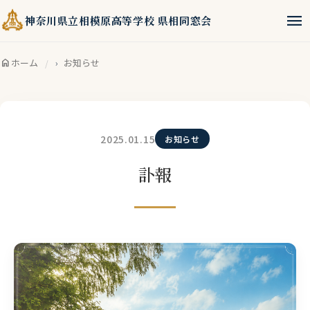
menu
神奈川県立相模原高等学校 県相同窓会
home
ホーム
お知らせ
2025.01.15
お知らせ
訃報