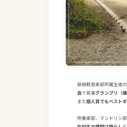
県相軽音楽部所属生徒の
会
で見事
グランプリ（優
また
個人賞でもベストギ
吹奏楽部、マンドリン部
在校生の健闘は誇らしく