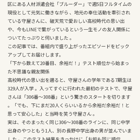
区にある人材派遣会社「ブルーダー」で週5日フルタイムの
現役として元気に働きながら 、地元の奉仕活動を牽引され
ている守屋さんに、破天荒で愛おしい高校時代の思い出
や、今もLINEで繋がっているという一生モノの友人関係に
ついてたっぷりと伺いました 。
この記事では、番組内で盛り上がったエピソードをピック
アップしてお届けします。
「下から数えて20番目、余裕だ！」テスト順位から始まっ
た不思議な親友関係
高校時代の思い出を遡ると、守屋さんの学年である7期生は
329人が入学 。入ってすぐに行われた最初のテストで、守屋
さんは「306番〜308番」という驚きのスタートを切ります
。「でも、下にまだ20人くらいいるから余裕だ余裕だ！と
思って安心した」と当時を笑う守屋さん 。
実は、そのまったく同じ306〜308番のラインに、同じ中学
出身のやつともう1人、別の長野中学出身の男が並んでいま
した 。このテスト結果をきっかけに「お前も同じ順位