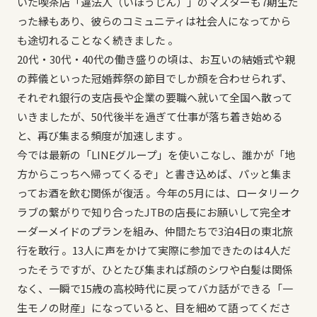
いた喫茶店「違法人（いほうじん）」のマスターも7期生だ
った縁もあり、彼らのコミュニティは社会人になってから
も途切れることなく続きました 。
20代・30代・40代の働き盛りの頃は、お互いの結婚式や親
の葬儀といった冠婚葬祭の節目でしか顔を合わせられず、
それぞれ銀行の支店長や企業の要職へ就いて全国へ散って
いきましたが、50代後半を過ぎて仕事が落ち着き始める
と、再び集まる頻度が加速します 。
今では最新の「LINEグループ」を使いこなし、誰かが「地
方からこっちへ帰ってくるぞ」と書き込めば、パッと集ま
ってお酒を飲む関係が復活 。今年の5月には、ロータリーク
ラブの繋がりで知り合ったJTBの店長にお願いして完全オ
ーダーメイドのプランを組み、仲間たちで3泊4日の東北旅
行を敢行 。13人に声をかけて実際に参加できたのは4人だ
ったそうですが、ひとたび集まれば顔のシワや白髪は関係
なく、一瞬で15歳の高校時代に戻ってバカ話ができる「一
生モノの財産」になっていると、目を細めて語ってくださ