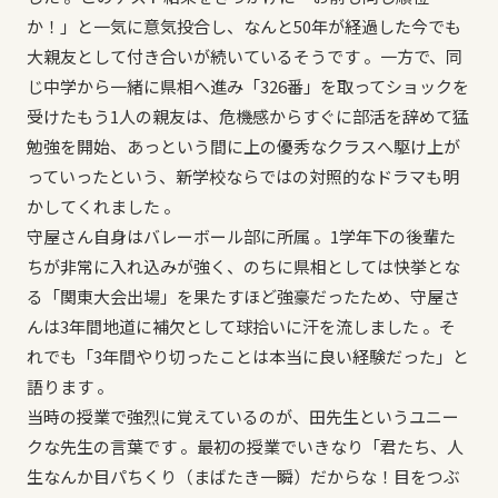
か！」と一気に意気投合し、なんと50年が経過した今でも
大親友として付き合いが続いているそうです 。一方で、同
じ中学から一緒に県相へ進み「326番」を取ってショックを
受けたもう1人の親友は、危機感からすぐに部活を辞めて猛
勉強を開始、あっという間に上の優秀なクラスへ駆け上が
っていったという、新学校ならではの対照的なドラマも明
かしてくれました 。
守屋さん自身はバレーボール部に所属 。1学年下の後輩た
ちが非常に入れ込みが強く、のちに県相としては快挙とな
る「関東大会出場」を果たすほど強豪だったため、守屋さ
んは3年間地道に補欠として球拾いに汗を流しました 。そ
れでも「3年間やり切ったことは本当に良い経験だった」と
語ります 。
当時の授業で強烈に覚えているのが、田先生というユニー
クな先生の言葉です 。最初の授業でいきなり「君たち、人
生なんか目パちくり（まばたき一瞬）だからな！目をつぶ