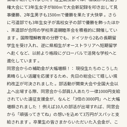
権大会にて3年生女子が800mで大会新記録を叩き出して見
事優勝、2年生男子も1500mで優勝を果たす大快挙 。さら
に弓道部でも3年生女子が高校女子の部で優勝を飾ったほか
、茶道部が合同の学校茶道親睦茶会を積極的に開催してい
ます 。国際理解教育の分野でも、ドイツから2名の長期留
学生を受け入れ、逆に県相生がオーストラリアへ短期留学
へ赴くなど、以前より格段にグローバルで活発な学校へと
進化しています 。
同窓会からの補助金が大幅増額！： 現役生たちのこうした
素晴らしい活躍を応援するため、先日の総会にて嬉しい規
約改正が可決されました 。部活動が関東大会や全国大会以
上へ出場する際、同窓会から部員1人あたり一律1000円支給
されていた遠征支援金が、なんと「3倍の3000円」へと大幅
増額されました ！ 例えば10人の部活が出場すれば、同窓会
から「頑張ってきてね」の想いを込めて3万円がスパッと支
給されます 。卒業生の皆さまからいただいた入会金が、こ