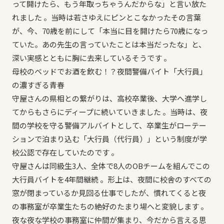
って開けたら、もう年取っちゃうんだからな」と言い放た
れました 。当時は若さゆえにピンとこなかったその言葉
が、今、70歳を前にして「本当に目を開けたら70歳になっ
ていた。あの先生の言っていたことは本当だったな」と、
深い実感とともに胸に去来しているそうです 。
母校のベッドでお酒を飲む！？夜間警備バイト「大行員」
の濃すぎる青春
守屋さんの県相との繋がりは、高校卒業後、大学へ進学し
てからもさらにディープに続いていきました 。当時は、夜
間の学校を守る警備アルバイトとして、卒業生がローテー
ションで泊まり込む「大行員（代行員）」という制度が学
校公認で存在していたのです 。
守屋さんは同級生3人、全体で8人のOBチームを組んでこの
大行員バイトを4年間継続 。形上は、夜間に校舎のすべての
窓が閉まっているか見回る仕事でしたが、慣れてくると夜
の事務室が卒業生たちの絶好のたまり場へと変貌します 。
夜な夜な学校の事務室に仲間が集まり、今だから言える思