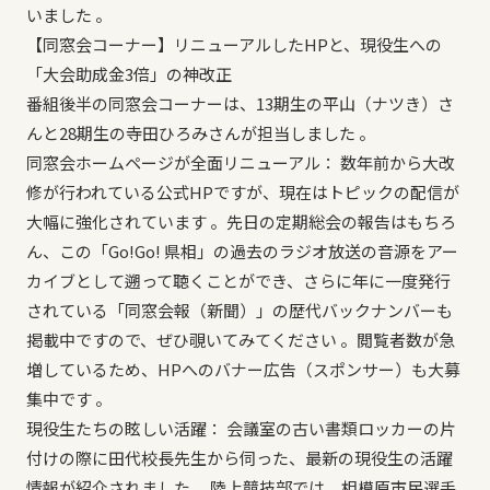
いました 。
【同窓会コーナー】リニューアルしたHPと、現役生への
「大会助成金3倍」の神改正
番組後半の同窓会コーナーは、13期生の平山（ナツき）さ
んと28期生の寺田ひろみさんが担当しました 。
同窓会ホームページが全面リニューアル： 数年前から大改
修が行われている公式HPですが、現在はトピックの配信が
大幅に強化されています 。先日の定期総会の報告はもちろ
ん、この「Go!Go! 県相」の過去のラジオ放送の音源をアー
カイブとして遡って聴くことができ、さらに年に一度発行
されている「同窓会報（新聞）」の歴代バックナンバーも
掲載中ですので、ぜひ覗いてみてください 。閲覧者数が急
増しているため、HPへのバナー広告（スポンサー）も大募
集中です 。
現役生たちの眩しい活躍： 会議室の古い書類ロッカーの片
付けの際に田代校長先生から伺った、最新の現役生の活躍
情報が紹介されました 。陸上競技部では、相模原市民選手