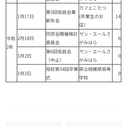
カフェこたつ
第5回役員会兼
1月17日
(卒業生のお
14
新年会
店）
同窓会開催検討
サン・エールさ
2月18日
6
令和
委員会
がみはら
2年
第6回役員会
サン・エールさ
3月2日
0
（中止）
がみはら
母校第54回卒業
県立相模原高等
3月2日
0
式
学校