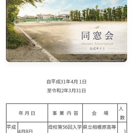
自平成31年4月 1日
至令和2年3月31日
人
年 月 日
事 業 内 容
会 場
数
平成
母校第56回入学
県立相模原高等
4月8日
1