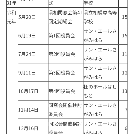
31年
式
学校
令和
県相同窓会第41
県立相模原高等
5月20日
15
元年
回定期総会
学校
サン・エールさ
6月19日
第1回役員会
15
がみはら
サン・エールさ
7月24日
第2回役員会
11
がみはら
サン・エールさ
9月11日
第3回役員会
12
がみはら
杜のホールはし
10月17日
第4回役員会
13
もと
同窓会開催検討
サン・エールさ
11月14日
7
委員会
がみはら
同窓会開催検討
サン・エールさ
12月16日
6
委員会
がみはら