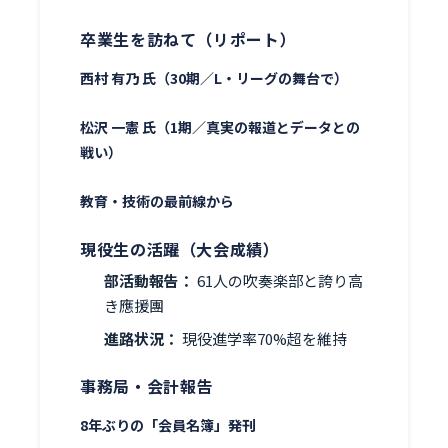
卒業生を訪ねて（リポート）
西村 有乃 氏（30期／L・リーグの舞台で）
松沢 一憲 氏（1期／真実の報道とデータとの
戦い）
教育・技術の最前線から
現役生の活躍（大会成績）
部活動報告：
61人の吹奏楽部と誇り高
き應援團
進路状況：
現役進学率70%超を維持
事務局・会計報告
8年ぶりの「会員名簿」発刊