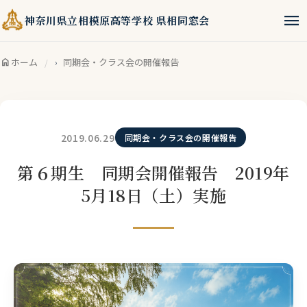
menu
神奈川県立相模原高等学校 県相同窓会
home
ホーム
同期会・クラス会の開催報告
2019.06.29
同期会・クラス会の開催報告
第６期生 同期会開催報告 2019年
5月18日（土）実施